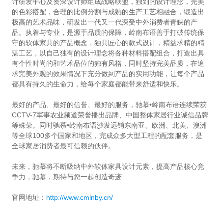
计研发中心及资深设计师组成战略联盟，独到的设计理念，完美
的色彩搭配，合理的比例分割与成熟的生产工艺相融合，锻造出
极高的艺术品味，研发出一代又一代深受中外消费者青睐的产
品。执着与专业，是源于品质的保障，岭南布语善于打破传统保
守的软体家具的产品概念，独具匠心的款式设计，精益求精的精
湛工艺，以自己独有的设计理念将各种材料搭配组合，打造出具
有个性时尚的和艺术品位的独有风格，同时坚持完美品质，在追
求完美外观的效果情况下充分做到产品的实用功能，让每个产品
都具有持久的生命力，给每个家庭都能带来舒适和快乐。
最好的产品、最好的信誉、最好的服务，驰慕•岭南布语连续荣获
CCTV-7军事农业频道荣誉播出品牌、中国整体家居行业诚信品牌
等殊荣。同时驰慕•岭南布语沙发远销东南亚、欧洲、北美、澳洲
等全球100多个国家和地区，完成众多大型工程的配套服务，是
全球家居消费者最可信赖的伙伴。
未来，驰慕将不断吸纳中外软体家具设计元素，提高产品核心竞
争力，驰慕，期待与您一起创造奇迹........
官网地址：
http://www.cmlnby.cn/