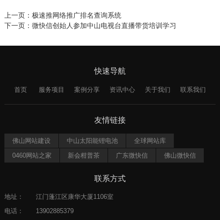
上一页：
极速推网络推广排名查询系统
下一页：
微快信创始人参加中山电视台直播带货培训学习
快速导航
首页
服务项目
案例分享
资讯中心
关于我们
联系我们
友情链接
佛山网站建设
中山太阳能锂电池
全球网站库
0460网站之家
新会柑普茶
广东微快信
佛山微快信
联系方式
地址：
江门蓬江区康华大厦1106室
电话：
13902885379